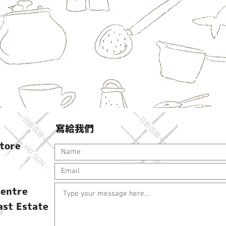
寫給我們
tore
Centre
ast Estate