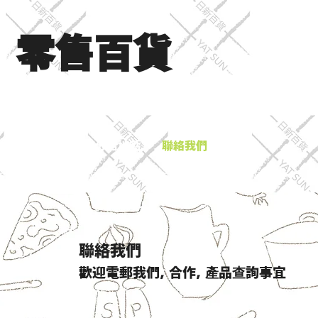
​零售百貨
展銷場圖片
分店地點
聯絡我們
聯絡我們
歡迎電郵我們, 合作,
產
品
查
詢事宜