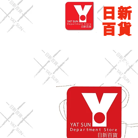
​日新
百貨
主頁
零售批發
展銷場出租