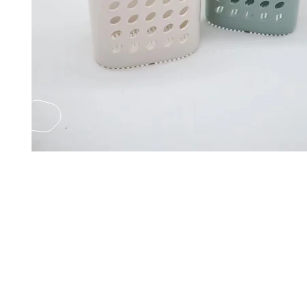
EMAIL US
Fax
Yatsun2
(852) 21248501