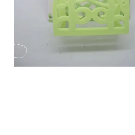
EMAIL US
Fax
Yatsun2
(852) 21248501