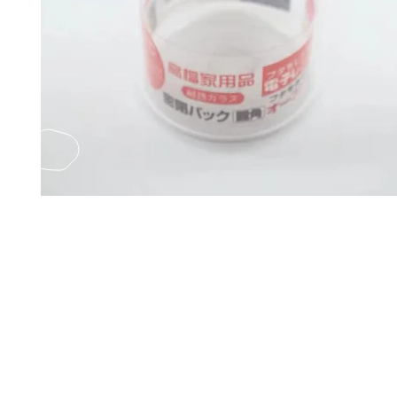
EMAIL US
Fax
Yatsun2
(852) 21248501