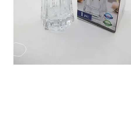
EMAIL US
Fax
Yatsun2
(852) 21248501