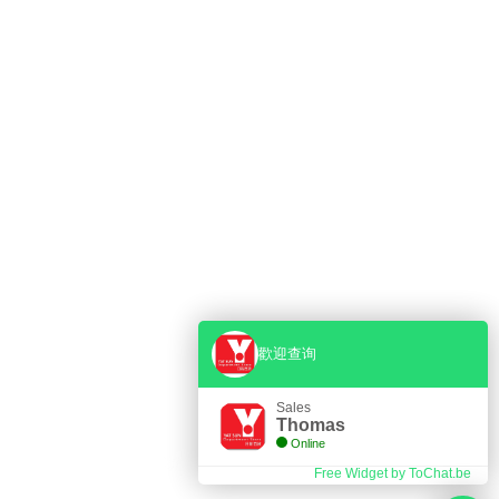
歡迎查询
PENING HOURS
Sales
Thomas
Online
A.M. - 8 P.M.
Free Widget by ToChat.be