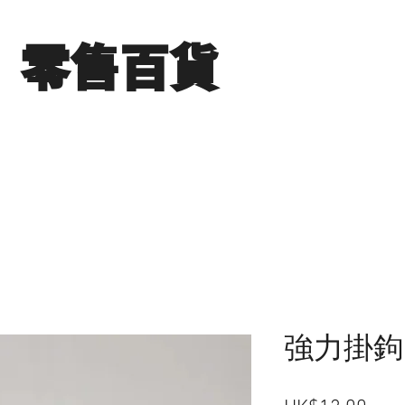
​零售百貨
展銷場圖片
分店地點
聯絡我們
強力掛鉤(