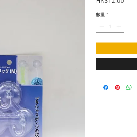
價
HK$12.00
格
數量
*