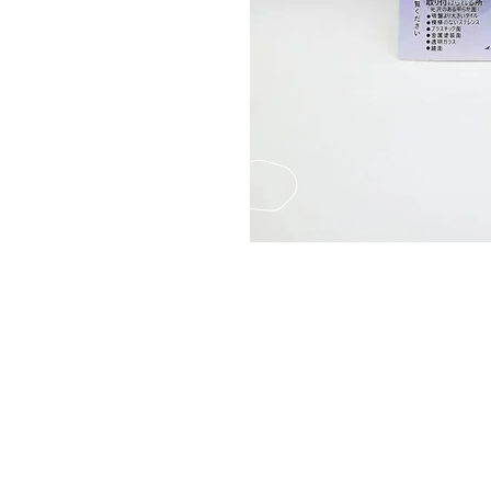
Fax
(852) 2124850