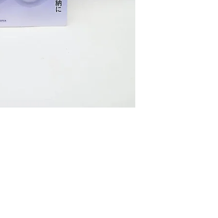
O
EMAIL US
9 
Yatsun2104@gmail.com
1