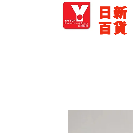
​日新
百貨
主頁
零售批發
展銷場出租