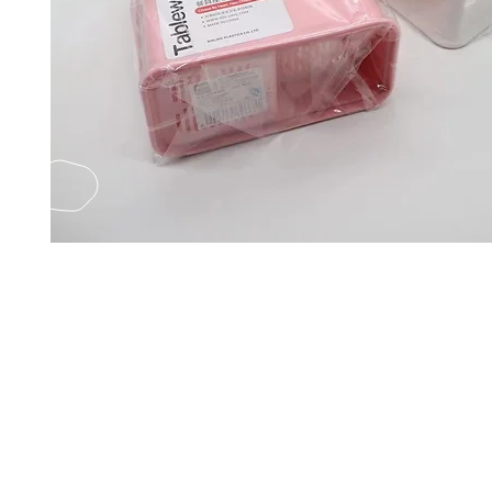
EMAIL US
Fax
Yatsun2
(852) 21248501