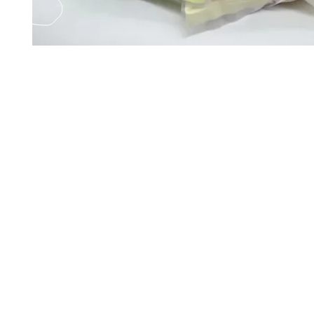
EMAIL US
Fax
Yatsun2
(852) 21248501