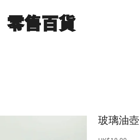
​零售百貨
展銷場圖片
分店地點
聯絡我們
玻璃油壺(