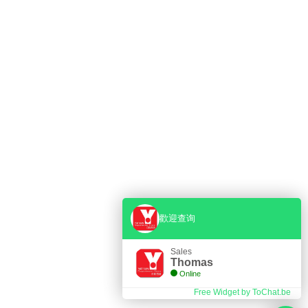
歡迎查询
PENING HOURS
Sales
Thomas
Online
A.M. - 8 P.M.
Free Widget by ToChat.be