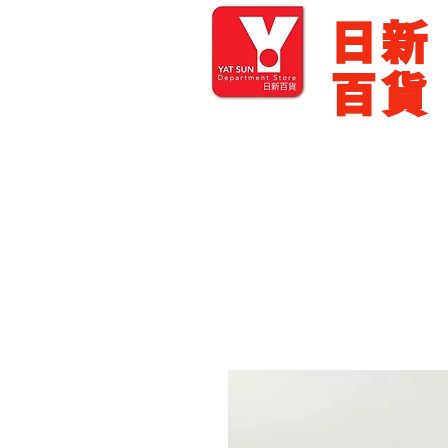
​日新
百貨
主頁
零售批發
展銷場出租