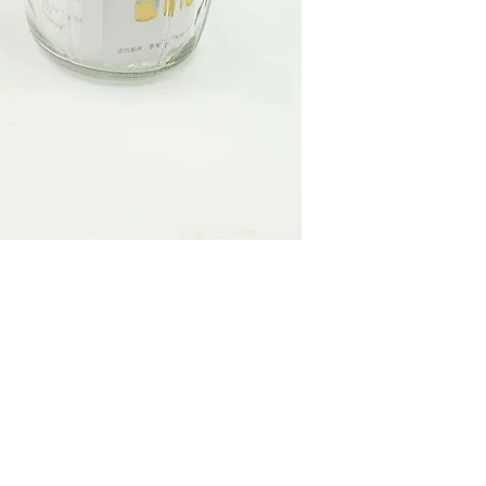
O
EMAIL US
9 
Yatsun2104@gmail.com
1