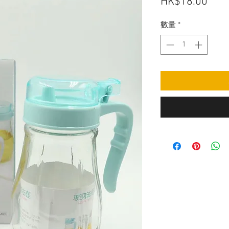
價
HK$18.00
格
數量
*