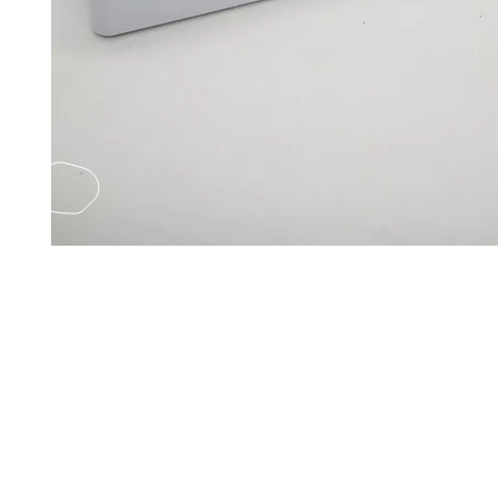
EMAIL US
Fax
Yatsun2
(852) 21248501