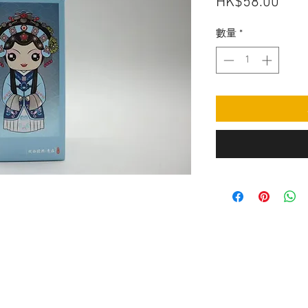
價
HK$58.00
格
數量
*
O
EMAIL US