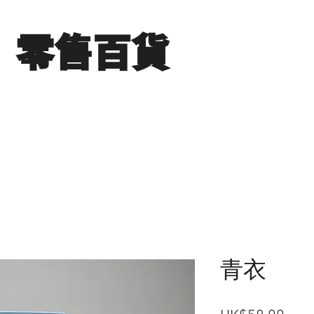
​零售百貨
展銷場圖片
分店地點
聯絡我們
青衣