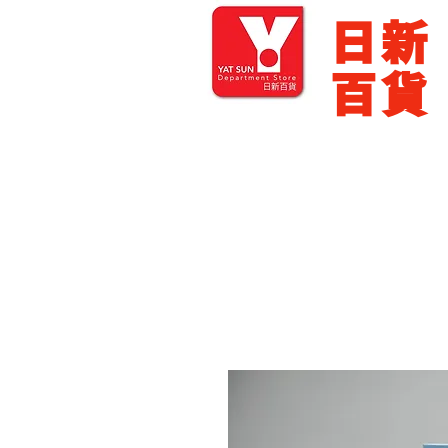
​日新
百貨
主頁
零售批發
展銷場出租