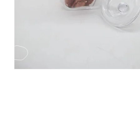
EMAIL US
Fax
Yatsun2
(852) 21248501