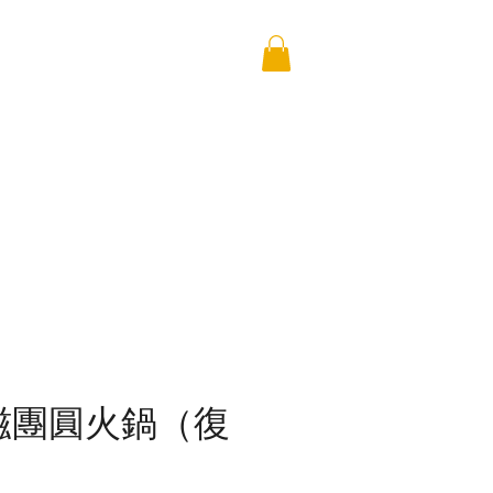
無磁團圓火鍋（復