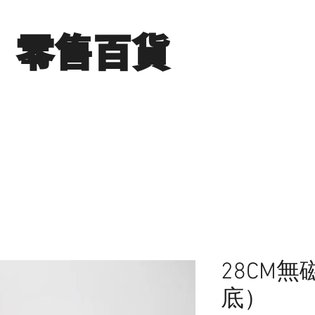
​零售百貨
展銷場圖片
分店地點
聯絡我們
28CM
底）