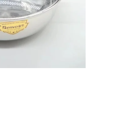
O
EMAIL US
9 
Yatsun2104@gmail.com
1