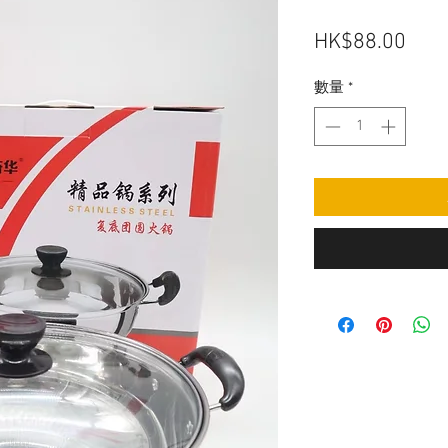
價
HK$88.00
格
數量
*