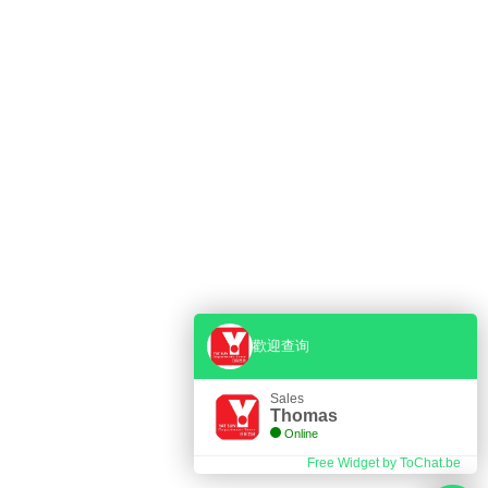
歡迎查询
PENING HOURS
Sales
Thomas
Online
A.M. - 8 P.M.
Free Widget by ToChat.be