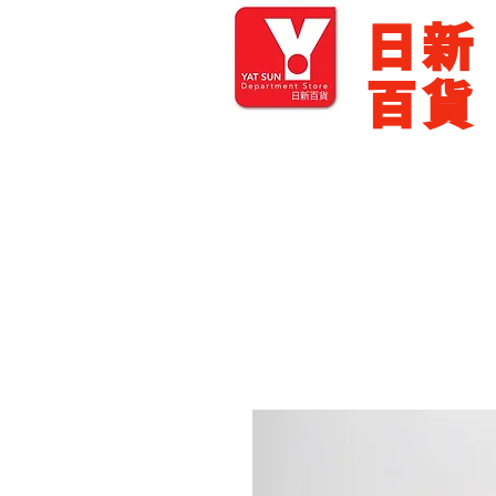
​日新
百貨
主頁
零售批發
展銷場出租