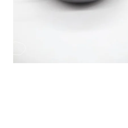
EMAIL US
Fax
Yatsun2
(852) 21248501