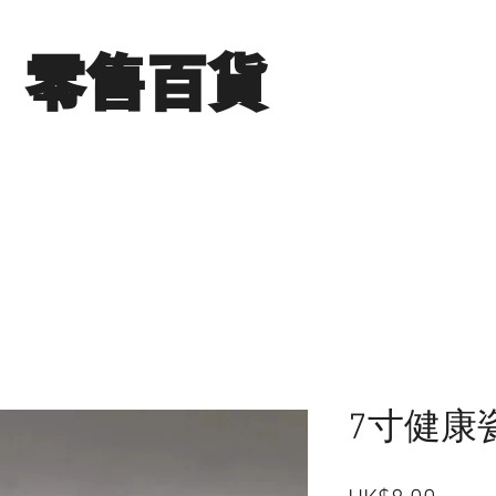
​零售百貨
展銷場圖片
分店地點
聯絡我們
7寸健康