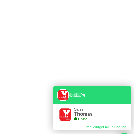
歡迎查询
PENING HOURS
Sales
Thomas
Online
A.M. - 8 P.M.
Free Widget by ToChat.be