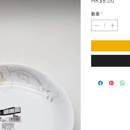
價
HK$8.00
格
數量
*