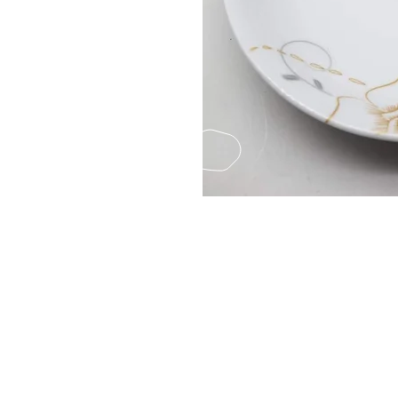
Fax
(852) 2124850