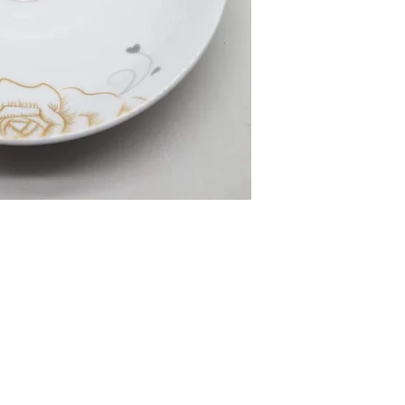
O
EMAIL US
9 
Yatsun2104@gmail.com
1