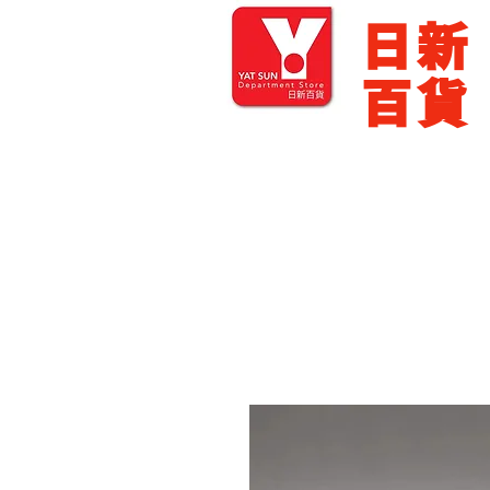
​日新
百貨
主頁
零售批發
展銷場出租